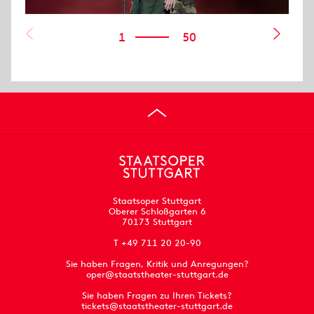
1
50
Staatsoper Stuttgart
Oberer Schloßgarten 6
70173 Stuttgart
T +49 711 20 20-90
Sie haben Fragen, Kritik und Anregungen?
oper@staatstheater-stuttgart.de
Sie haben Fragen zu Ihren Tickets?
tickets@staatstheater-stuttgart.de