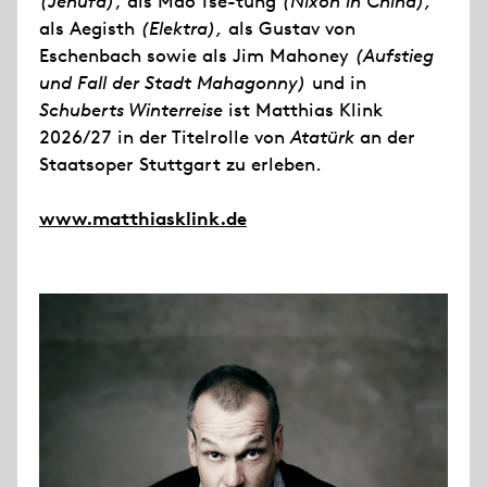
(Jenůfa)
, als Mao Tse-tung
(Nixon in China),
als Aegisth
(Elektra),
als Gustav von
Eschenbach sowie als Jim Mahoney
(Aufstieg
und Fall der Stadt Mahagonny)
und in
Schuberts Winterreise
ist Matthias Klink
2026/27 in der Titelrolle von
Atatürk
an der
Staatsoper Stuttgart zu erleben.
www.matthiasklink.de