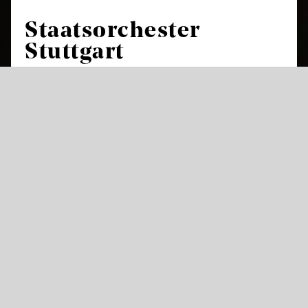
Staatsorchester
Stuttgart
Das Staatsorchester Stuttgart ist das
Hausorchester und Herzstück der
Staatstheater Stuttgart und feierte in der
Saison 2017/18 sein 425-jähriges Bestehen.
Damit gehört es neben den Theaterorchestern
in Dresden, München und Kassel zu den
ältesten der Welt. In mehr als 230 Opern- und
Ballettvorstellungen sorgt es im Littmannbau