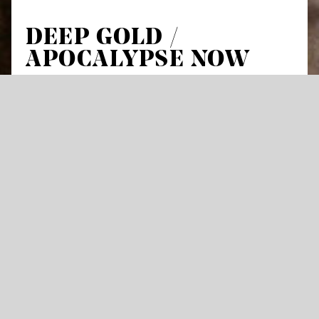
DEEP GOLD /
APOCALYPSE NOW
Hotel Utopia: Tag 2
18:30
TALK: Utopie
Zum Thema Utopie, Gestaltbarkeit von
Zukunft, Herausforderungen und
Möglichkeiten neuer Technologien und der
Frage, wie wir leben wollen.
Mit der Philosophin Janina Loh und dem
Architekturtheoretiker Stephan Trüby