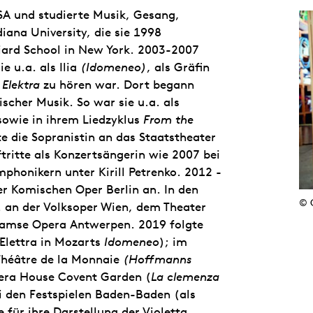
A und studierte Musik, Gesang,
iana University, die sie 1998
liard School in New York. 2003-2007
e u.a. als Ilia
(Idomeneo)
, als Gräfin
n
Elektra
zu hören war. Dort begann
scher Musik. So war sie u.a. als
owie in ihrem Liedzyklus
From the
e die Sopranistin an das Staatstheater
tritte als Konzertsängerin wie 2007 bei
phonikern unter Kirill Petrenko. 2012 -
r Komischen Oper Berlin an. In den
© 
. an der Volksoper Wien, dem Theater
aamse Opera Antwerpen. 2019 folgte
 Elettra in Mozarts
Idomeneo
); im
Théâtre de la Monnaie
(Hoffmanns
era House Covent Garden (
La clemenza
i den Festspielen Baden-Baden (als
 für ihre Darstellung der Violetta