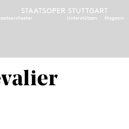
Unterstützen
Magazin
taatsorchester
valier