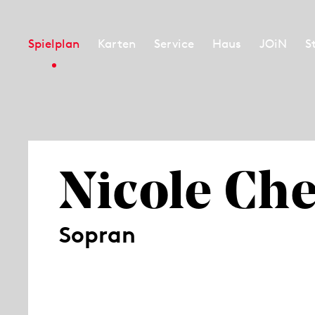
Spielplan
Karten
Service
Haus
JOiN
S
Nicole Che
Sopran