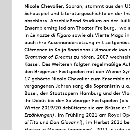
Nicole Chevalier,
Sopran, stammt aus den US
Schauspiel und Literaturgeschichte an der Ind
abschloss. Anschließend Studium an der Juil
Ensemblemitglied am Theater Freiburg., wo si
in
Le nozze di Figaro
sowie als Vierte Magd i
auch ihre Auseinandersetzung mit zeitgenössi
Clémence in Kaija Saariahos
L’Amour de loin
s
Grammar of Dreams
zu hören. 2007 wechselt
Kassel. Des Weiteren folgten regelmäßige Auf
den Bregenzer Festspielen mit den Wiener Sym
17 gehörte Nicole Chevalier zum Ensemble de
vergangenen Jahren sang die Sopranistin u.a
Basel, den Staatsopern Hamburg und der Vl
ihr Debüt bei den Salzburger Festspielen (als
Winter 2019/20 debütierte sie am Brüsseler 
Erzählungen)
, im Frühling 2021 am Royal Op
di Tito
und
Don Giovanni
), im Herbst 2021 be
Elettra in Mozarts
Idomeneo
). 2011 wurde sie