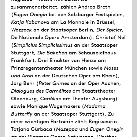
zusammenarbeitet, zählen Andrea Breth
(
Eugen Onegin
bei den Salzburger Festspielen,
Katja Kabanova
am La Monnaie in Brüssel,
Wozzeck
an der Staatsoper Berlin,
Der Spieler
,
De Nationale Opera Amsterdam), Christof Nel
(
Simplicius Simplicissimus
an der Staatsoper
Stuttgart,
Die Bakchen
am Schauspielhaus
Frankfurt, Drei Einakter von Henze am
Prinzregententheater München sowie
Moses
und Aron
an der Deutschen Oper am Rhein),
Jörg Behr (
Peter Grimes
an der Oper Aachen,
Dialogues des Carmélites
am Staatstheater
Oldenburg,
Cardillac
am Theater Augsburg)
sowie Monique Wagemakers (
Madama
Butterfly
an der Staatsoper Stuttgart). Zu
einer wichtigen Partnerin zählt Regisseurin
Tatjana Gürbaca (
Mazeppa
und
Eugen Onegin
an der Vlaamse Opera Antwerpen,
Werther