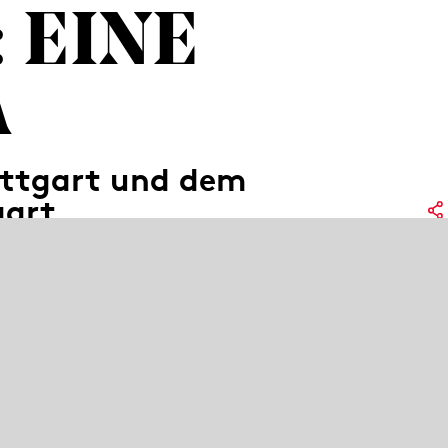
 EINE
A
uttgart und dem
gart
Ko
unde! In Kooperation mit dem Pop-Büro
zur großen Bühne für den Pop-
Or
nserer Pop-Gala wird eine bereits
Op
Beben bringen. Ein vielfältiges