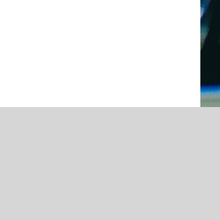
operation mit dem Pop-Büro Region Stuttgart
t
ernhaus