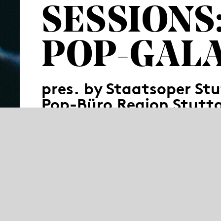
SESSIONS:
POP-GAL
pres. by Staatsoper St
Pop-Büro Region Stutt
Die Littmann Sessions gehen in die vierte R
Region Stuttgart wird das Opernhaus erneut 
Nachwuchs aus der Region. Im zweiten Teil u
etablierte Musikgröße den Littmann-Bau zum 
Programm auf den alten Brettern!