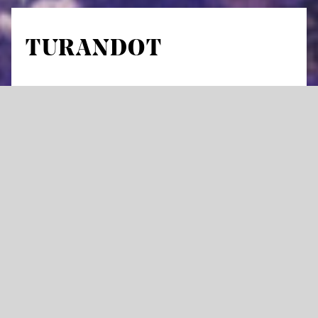
TURANDOT
von Giacomo Puccini
Dramma lirico in drei Akten
Libretto von Giuseppe Adami und Renato Simoni nach
Carlo Gozzi
in italienischer Sprache mit deutschen und englischen
Übertiteln
„All’alba vincerò – bei Sonnenaufgang werde
ich gewinnen“, schmettert der unbekannte
Prinz der Stadt entgegen und ist damit einer