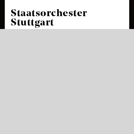
Staatsorchester
Stuttgart
Das Staatsorchester Stuttgart ist das
Hausorchester und Herzstück der
Staatstheater Stuttgart und feierte in der
Saison 2017/18 sein 425-jähriges Bestehen.
Damit gehört es neben den Theaterorchestern
in Dresden, München und Kassel zu den
ältesten der Welt. In mehr als 230 Opern- und
Ballettvorstellungen sorgt es im Littmannbau