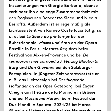
Inszenierungen von Giorgio Barberio; ebenso
verbindet ihn eine enge Zusammenarbeit mit
den Regisseuren Benedetto Sicca und Nicola
Berloffa. Außerdem ist er regelmäßig als
Lichtassistent von Romeo Castellucci tätig, so
u. a. bei
Le Sacre du printemps
bei der
Ruhrtriennale,
Moses und Aron
an der Opéra
Bastille in Paris, Mozarts
Requiem
beim
Festival von Aix-en-Provence und bei
De
temporum fine comoedia / Herzog Blaubarts
Burg
und
Don Giovanni
bei den Salzburger
Festspielen. In jüngster Zeit verantwortete er
z. B. das Lichtdesign bei
Der fliegende
Holländer
an der Oper Göteborg, bei
Eugen
Onegin
am Théâtre de la Monnaie in Brüssel
und bei Messiaens
Harawi
beim Festival dei
Due Mondi in Spoleto. 2024/25 ist Marco
Giusti als Lichtdesigner bei der Neuproduktion