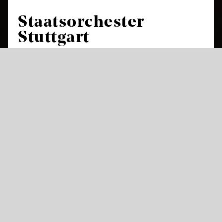
Staatsorchester
Stuttgart
Das Staatsorchester Stuttgart ist das
Hausorchester und Herzstück der
Staatstheater Stuttgart und feierte in der
Saison 2017/18 sein 425-jähriges Bestehen.
Damit gehört es neben den Theaterorchestern
in Dresden, München und Kassel zu den
ältesten der Welt. In mehr als 230 Opern- und
Ballettvorstellungen sorgt es im Littmannbau