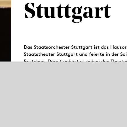
Stuttgart
Das Staatsorchester Stuttgart ist das Hauso
Staatstheater Stuttgart und feierte in der S
Bestehen. Damit gehört es neben den Theate
Kassel zu den ältesten der Welt. In mehr als
sorgt es im Littmannbau für den guten Ton. D
Sinfonie- und Kammerkonzertreihen in der Stu
außerdem in Lunchkonzerten im Foyer der Ope
Patenschaft für das Landesjugendorchester 
Musiker besonders auch für ein junges Publ
2002 wurde das Staatsorchester von der Zeit
Jahres“ ausgezeichnet.