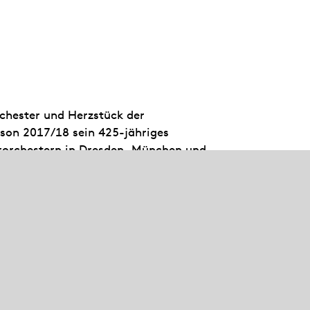
rchester und Herzstück der
aison 2017/18 sein 425-jähriges
rorchestern in Dresden, München und
 230 Opern- und Ballettvorstellungen
arüber hinaus ist es mit seinen
ttgarter Liederhalle zu erleben,
r. In Sitzkissenkonzerten und mit der
Baden-Württemberg engagieren sich die
ikum und den musikalischen Nachwuchs.
schrift Opernwelt als „Orchester des