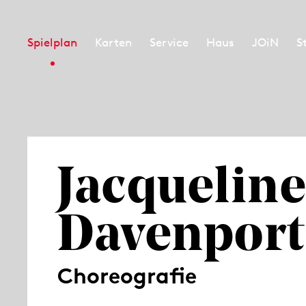
Spielplan
Karten
Service
Haus
JOiN
S
Jacquelin
Davenport
Choreografie