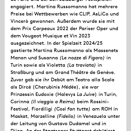
engagiert. Martina Russomanno hat mehrere
Preise bei Wettbewerben wie CLIP, AsLiCo und
Vincerò gewonnen. Außerdem wurde sie mit
dem Prix Carpeaux 2022 der Pariser Oper und
dem Vougeot Musique et Vin 2023
ausgezeichnet. In der Spielzeit 2024/25
gastierte Martina Russomanno als Massenets
Manon und Susanna
(Le nozze di Figaro)
in
Turin sowie als Violetta
(La traviata)
in
Straßburg und am Grand Théâtre de Genève.
Zuvor gab sie ihr Debüt am Teatro alla Scala
als Dircé (Cherubinis
Médée
), sie war
Prinzessin Eudoxie (Halevys
La Juive
) in Turin,
Corinna
(Il viaggio a Reims)
beim Rossini-
Festival, Fiordiligi
(Così fan tutte)
am ROH in
Maskat, Marzelline
(Fidelio)
in Venezuela unter
der Leitung von Gustavo Dudamel und in
Dijon. An der Staatsoper Stuttgart debütiert