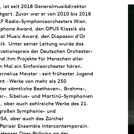
 ist seit 2018 Generalmusikdirektor
tgart. Zuvor war er von 2010 bis 2018
ORF Radio-Symphonieorchesters Wien.
phone Award, den OPUS Klassik als
ical Music Award, den Diapason d’Or
tik. Unter seiner Leitung wurde das
vationspreis der Deutschen Orchester-
nd ihm Projekte für Menschen aller
n Mal ein Sinfonieorchester hören.
ornelius Meister – seit frühester Jugend
gent – Werke von mehr als 250
ter sämtliche Beethoven-, Brahms-,
r-, Sibelius- und Martinů-Symphonien
, aber auch zahlreiche Werke des 21.
e großen Symphonie- und
USA, aber auch das Zürcher
 Pariser Ensemble Intercontemporain.
r Henzes Oper
Pollicino
an der