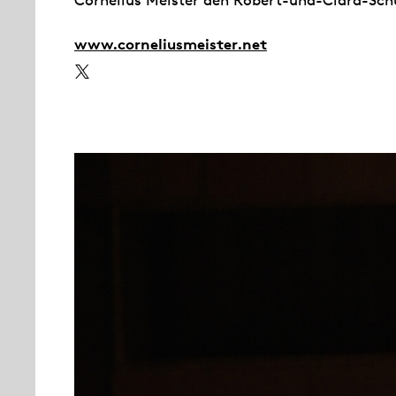
Cornelius Meister den Robert-und-Clara-Sch
www.corneliusmeister.net