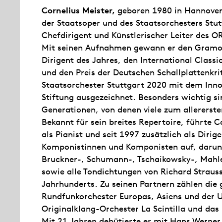
Cornelius Meister,
geboren 1980 in Hannover,
der Staatsoper und des Staatsorchesters Stut
Chefdirigent und Künstlerischer Leiter des 
Mit seinen Aufnahmen gewann er den Gramo
Dirigent des Jahres, den International Class
und den Preis der Deutschen Schallplattenkri
Staatsorchester Stuttgart 2020 mit dem Inno
Stiftung ausgezeichnet. Besonders wichtig si
Generationen, von denen viele zum allererste
Bekannt für sein breites Repertoire, führte C
als Pianist und seit 1997 zusätzlich als Diri
Komponistinnen und Komponisten auf, darun
Bruckner-, Schumann-, Tschaikowsky-, Mahle
sowie alle Tondichtungen von Richard Strauss
Jahrhunderts. Zu seinen Partnern zählen di
Rundfunkorchester Europas, Asiens und der 
Originalklang-Orchester La Scintilla und das
Mit 21 Jahren debütierte er mit Hans Werne