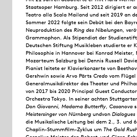
Staatsoper Hamburg. Seit 2012 dirigiert er a
Teatro alla Scala Mailand und seit 2019 an 
Sommer 2022 folgte sein Debüt bei den Bayre
Neuproduktion des
Ring des Nibelungen
, ver
Grammophon. Als Stipendiat der Studienstift
Deutschen Stiftung Musikleben studierte er Kl
Philosophie in Hannover bei Konrad Meister, 
Mozarteum Salzburg bei Dennis Russell Davie
Pianist leitete er Klavierkonzerte von Beetho
Gershwin sowie Arvo Pärts
Credo
vom Flügel
Generalmusikdirektor des Theater und Philh
von 2017 bis 2020 Principal Guest Conducto
Orchestra Tokyo. In seiner achten Stuttgarter 
Don Giovanni, Madama Butterfly
,
Casanova
s
Meistersinger von Nürnberg
undvon
Dialogues 
die Musikalische Leitung bei dem 2., 3. und 
Chaplin-Stummfilm-Zyklus um
The Gold Rus