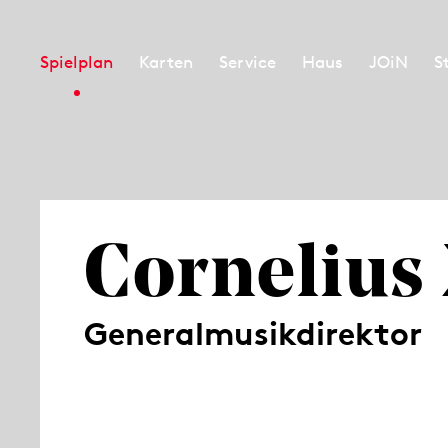
Spielplan
Karten
Service
Haus
JOiN
S
Cornelius
Generalmusikdirektor