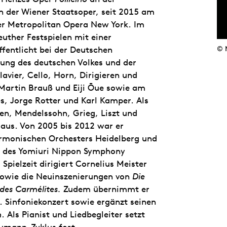
n der Wiener Staatsoper, seit 2015 am
der Metropolitan Opera New York. Im
uther Festspielen mit einer
öffentlicht bei der Deutschen
© 
ung des deutschen Volkes und der
avier, Cello, Horn, Dirigieren und
Martin Brauß und Eiji Ōue sowie am
s, Jorge Rotter und Karl Kamper. Als
ven, Mendelssohn, Grieg, Liszt und
 aus. Von 2005 bis 2012 war er
armonischen Orchesters Heidelberg und
r des Yomiuri Nippon Symphony
Spielzeit dirigiert Cornelius Meister
owie die Neuinszenierungen von
Die
des Carmélites.
Zudem übernimmt er
6. Sinfoniekonzert sowie ergänzt seinen
h
. Als Pianist und Liedbegleiter setzt