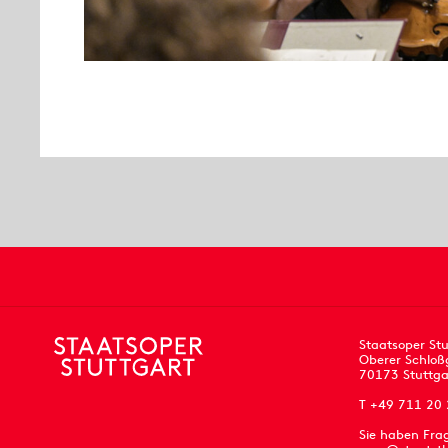
Staatsoper Stu
Oberer Schloß
70173 Stuttga
T +49 711 20
Sie haben Fra