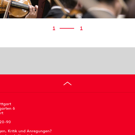
1
1
ttgart
garten 6
rt
 20-90
gen, Kritik und Anregungen?