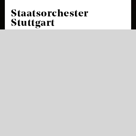
Staatsorchester
Stuttgart
Das Staatsorchester Stuttgart ist das
Hausorchester und Herzstück der
Staatstheater Stuttgart und feierte in der
Saison 2017/18 sein 425-jähriges Bestehen.
Damit gehört es neben den Theaterorchestern
in Dresden, München und Kassel zu den
ältesten der Welt. In mehr als 230 Opern- und
Ballettvorstellungen sorgt es im Littmannbau