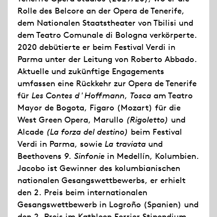
Rolle des Belcore an der Opera de Tenerife,
dem Nationalen Staatstheater von Tbilisi und
dem Teatro Comunale di Bologna verkörperte.
2020 debütierte er beim Festival Verdi in
Parma unter der Leitung von Roberto Abbado.
Aktuelle und zukünftige Engagements
umfassen eine Rückkehr zur Opera de Tenerife
für
Les Contes d'Hoffmann
,
Tosca
am Teatro
Mayor de Bogota, Figaro (Mozart) für die
West Green Opera, Marullo
(Rigoletto)
und
Alcade
(La forza del destino)
beim Festival
Verdi in Parma, sowie
La traviata
und
Beethovens
9. Sinfonie
in Medellín, Kolumbien.
Jacobo ist Gewinner des kolumbianischen
nationalen Gesangswettbewerbs, er erhielt
den 2. Preis beim internationalen
Gesangswettbewerb in Logroño (Spanien) und
den 2. Preis im Kathleen Ferrier Stipendium