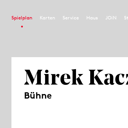
Spielplan
Karten
Service
Haus
JOiN
S
Mirek Ka
Bühne