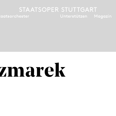
Unterstützen
Magazin
taatsorchester
czmarek