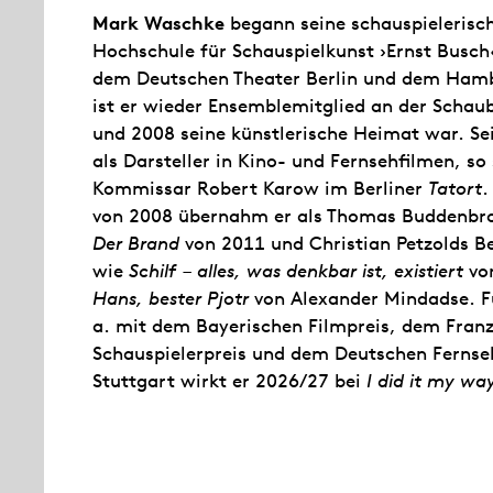
Mark Waschke
begann seine schauspielerisch
Hochschule für Schauspielkunst ›Ernst Busch
dem Deutschen Theater Berlin und dem Hambu
ist er wieder Ensemblemitglied an der Schaub
und 2008 seine künstlerische Heimat war. Sei
als Darsteller in Kino- und Fernsehfilmen, so 
Kommissar Robert Karow im Berliner
Tatort
.
von 2008 übernahm er als Thomas Buddenbroo
Der Brand
von 2011 und Christian Petzolds Be
wie
Schilf – alles, was denkbar ist, existiert
vo
Hans, bester Pjotr
von Alexander Mindadse. F
a. mit dem Bayerischen Filmpreis, dem Fran
Schauspielerpreis und dem Deutschen Fernseh
Stuttgart wirkt er 2026/27 bei
I did it my wa