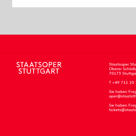
Staatsoper Stu
Oberer Schloß
70173 Stuttga
T +49 711 20
Sie haben Fra
oper@staatsth
Sie haben Frag
tickets@staat