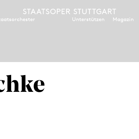
Unterstützen
Magazin
taatsorchester
chke