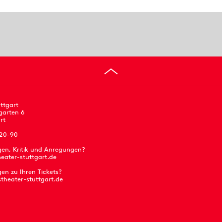
ttgart
garten 6
rt
 20-90
gen, Kritik und Anregungen?
eater-stuttgart.de
en zu Ihren Tickets?
stheater-stuttgart.de