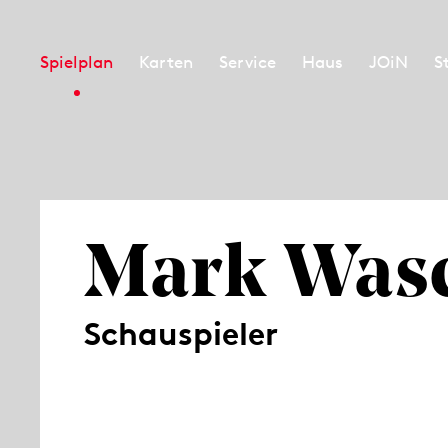
Spielplan
Karten
Service
Haus
JOiN
S
Mark Was
Schauspieler