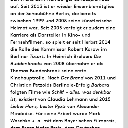
auf. Seit 2013 ist er wieder Ensemblemitglied
an der Schaubühne Berlin, die bereits
zwischen 1999 und 2008 seine künstlerische
Heimat war. Seit 2005 verfolgt er zudem eine
Karriere als Darsteller in Kino- und
Fernsehfilmen, so spielt er seit Herbst 2014
die Rolle des Kommissar Robert Karow im
Berliner
Tatort
. In Heinrich Breloers
Die
Buddenbrooks
von 2008 übernahm er als
Thomas Buddenbrook seine erste
Kinohauptrolle. Nach
Der Brand
von 2011 und
Christian Petzolds Berlinale-Erfolg
Barbara
folgten Filme wie
Schilf – alles, was denkbar
ist, existiert
von Claudia Lehmann und 2015
Lieber Hans, bester Pjotr
von Alexander
Mindadse. Für seine Arbeit wurde Mark
Waschke u. a. mit dem Bayerischen Filmpreis,
dem Franz Hofer Preis, dem Deutschen