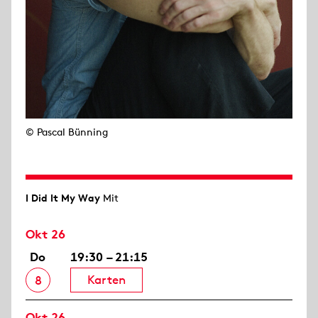
© Pascal Bünning
I Did It My Way
Mit
Okt 26
Do
19:30 – 21:15
Karten
8
Okt 26