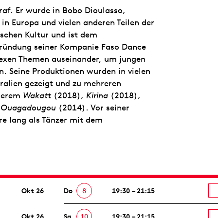
raf. Er wurde in Bobo Dioulasso,
 in Europa und vielen anderen Teilen der
nischen Kultur und ist dem
r Gründung seiner Kompanie Faso Dance
plexen Themen auseinander, um jungen
n. Seine Produktionen wurden in vielen
tralien gezeigt und zu mehreren
nderem
Wakatt
(2018),
Kirina
(2018),
à Ouagadougou
(2014). Vor seiner
hre lang als Tänzer mit dem
Okt 26
Do
8
19:30 – 21:15
Okt 26
Sa
10
19:30 – 21:15