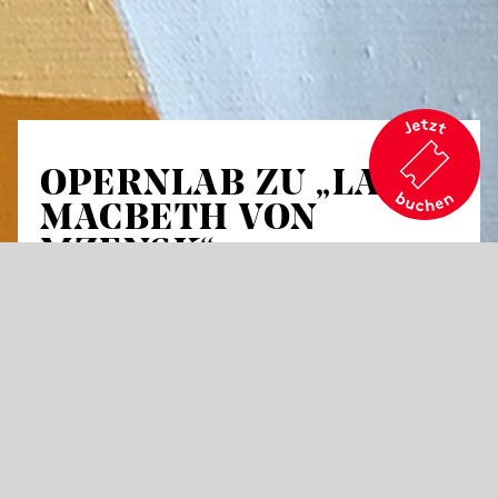
OPERNLAB ZU „LADY
MACBETH VON
MZENSK“
Für alle, die sich gemeinsam mit anderen
aktiv auf einen Opernbesuch vorbereiten
wollen, bieten wir zu zwei Neuproduktionen
der nächsten Saison das OpernLAB an, dieses
widmet sich
Lady Macbeth von Mzensk
. Drei