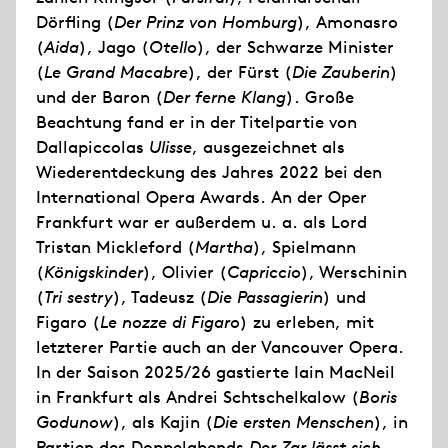
Dörfling (
Der Prinz von Homburg
), Amonasro
(
Aida
), Jago (
Otello
), der Schwarze Minister
(
Le Grand Macabre
), der Fürst (
Die Zauberin
)
und der Baron (
Der ferne Klang
). Große
Beachtung fand er in der Titelpartie von
Dallapiccolas
Ulisse
, ausgezeichnet als
Wiederentdeckung des Jahres 2022 bei den
International Opera Awards. An der Oper
Frankfurt war er außerdem u. a. als Lord
Tristan Mickleford (
Martha
), Spielmann
(
Königskinder
), Olivier (
Capriccio
), Werschinin
(
Tri sestry
), Tadeusz (
Die Passagierin
) und
Figaro (
Le nozze di Figaro
) zu erleben, mit
letzterer Partie auch an der Vancouver Opera.
In der Saison 2025/26 gastierte Iain MacNeil
in Frankfurt als Andrei Schtschelkalow (
Boris
Godunow
), als Kajin (
Die ersten Menschen
), in
Partien des Doppelabends
Der Zar lässt sich