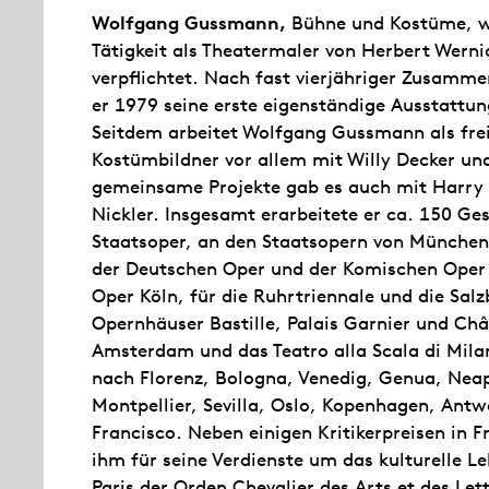
Wolfgang Gussmann,
Bühne und Kostüme, wu
Tätigkeit als Theatermaler von Herbert Wernic
verpflichtet. Nach fast vierjähriger Zusamm
er 1979 seine erste eigenständige Ausstattu
Seitdem arbeitet Wolfgang Gussmann als fre
Kostümbildner vor allem mit Willy Decker u
gemeinsame Projekte gab es auch mit Harry 
Nickler. Insgesamt erarbeitete er ca. 150 G
Staatsoper, an den Staatsopern von München
der Deutschen Oper und der Komischen Oper i
Oper Köln, für die Ruhrtriennale und die Salz
Opernhäuser Bastille, Palais Garnier und Châ
Amsterdam und das Teatro alla Scala di Mila
nach Florenz, Bologna, Venedig, Genua, Neap
Montpellier, Sevilla, Oslo, Kopenhagen, Antw
Francisco. Neben einigen Kritikerpreisen in F
ihm für seine Verdienste um das kulturelle L
Paris der Orden Chevalier des Arts et des Lett