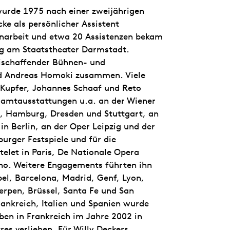
rde 1975 nach einer zweijährigen
ke als persönlicher Assistent
enarbeit und etwa 20 Assistenzen bekam
ng am Staatstheater Darmstadt.
ischaffender Bühnen- und
nd Andreas Homoki zusammen. Viele
Kupfer, Johannes Schaaf und Reto
esamtausstattungen u.a. an der Wiener
, Hamburg, Dresden und Stuttgart, an
n Berlin, an der Oper Leipzig und der
burger Festspiele und für die
telet in Paris, De Nationale Opera
no. Weitere Engagements führten ihn
el, Barcelona, Madrid, Genf, Lyon,
erpen, Brüssel, Santa Fe und San
rankreich, Italien und Spanien wurde
eben in Frankreich im Jahre 2002 in
res verliehen. Für Willy Deckers