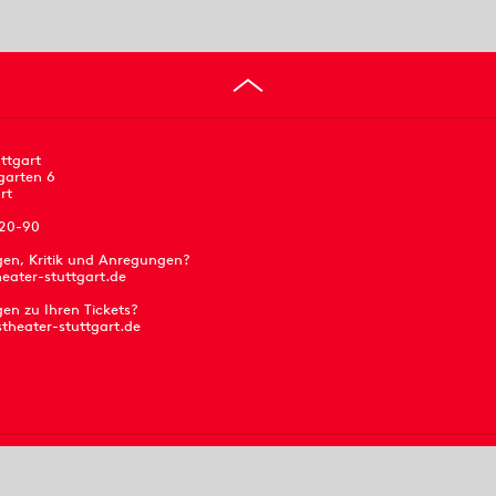
ttgart
garten 6
rt
 20-90
gen, Kritik und Anregungen?
eater-stuttgart.de
en zu Ihren Tickets?
stheater-stuttgart.de
Presse
Jobs
Barrierefreiheit