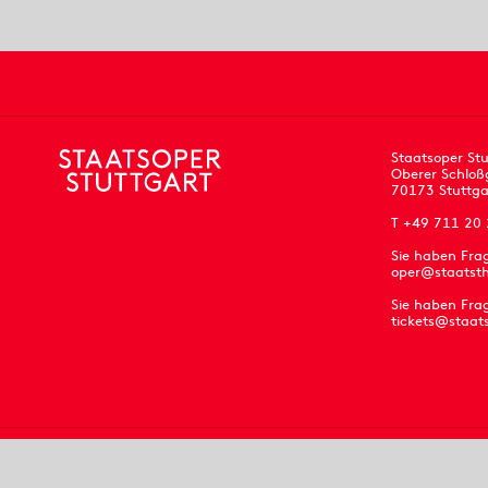
Staatsoper Stu
Oberer Schloß
70173 Stuttga
T +49 711 20
Sie haben Fra
oper@staatsth
Sie haben Frag
tickets@staat
Impressum
Datenschutz
AGB
Kontakt