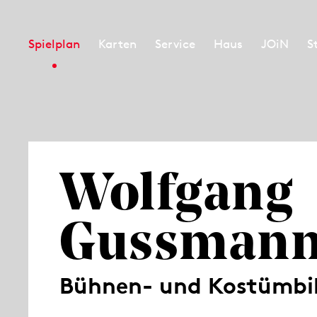
Spielplan
Karten
Service
Haus
JOiN
S
Wolfgang
Gussman
Bühnen- und Kostümbi