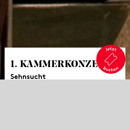
1. KAMMER­KONZERT
Sehnsucht
Werke von Ivan Danko, Leoš Janáček und
Franz Schubert