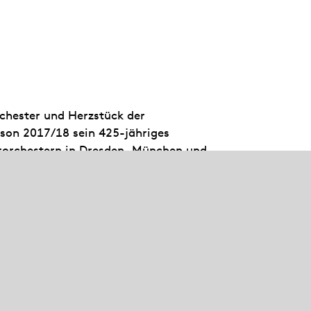
rchester und Herzstück der
aison 2017/18 sein 425-jähriges
rorchestern in Dresden, München und
 230 Opern- und Ballettvorstellungen
arüber hinaus ist es mit seinen
ttgarter Liederhalle zu erleben,
r. In Sitzkissenkonzerten und mit der
Baden-Württemberg engagieren sich die
ikum und den musikalischen Nachwuchs.
schrift Opernwelt als „Orchester des