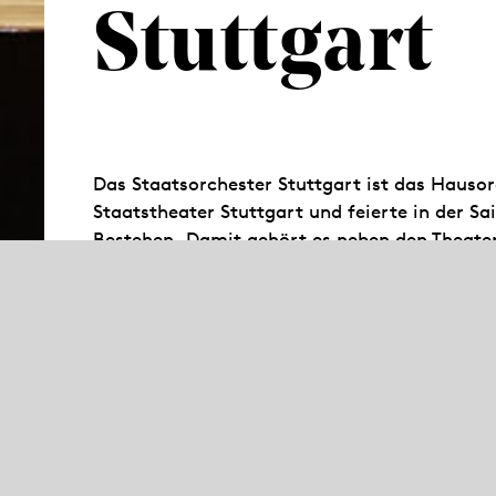
Stuttgart
Das Staatsorchester Stuttgart ist das Hauso
Staatstheater Stuttgart und feierte in der S
Bestehen. Damit gehört es neben den Theate
Kassel zu den ältesten der Welt. In mehr als
sorgt es im Littmannbau für den guten Ton. D
Sinfonie- und Kammerkonzertreihen in der Stu
außerdem in Lunchkonzerten im Foyer der Ope
Patenschaft für das Landesjugendorchester 
Musiker besonders auch für ein junges Publ
2002 wurde das Staatsorchester von der Zeit
Jahres“ ausgezeichnet.