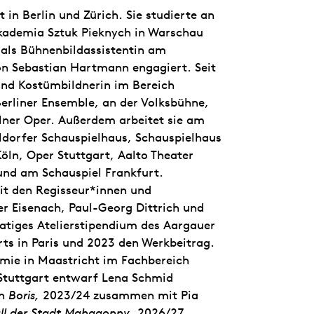
 in Berlin und Zürich. Sie studierte an
kademia Sztuk Pieknych in Warschau
als Bühnenbildassistentin am
von Sebastian Hartmann engagiert. Seit
 und Kostümbildnerin im Bereich
Berliner Ensemble, an der Volksbühne,
lner Oper. Außerdem arbeitet sie am
ldorfer Schauspielhaus, Schauspielhaus
öln, Oper Stuttgart, Aalto Theater
 und am Schauspiel Frankfurt.
t den Regisseur*innen und
er Eisenach, Paul-Georg Dittrich und
natiges Atelierstipendium des Aargauer
rts in Paris und 2023 den Werkbeitrag.
emie in Maastricht im Fachbereich
Stuttgart entwarf Lena Schmid
on
Boris,
2023/24 zusammen mit Pia
all der Stadt Mahagonny
. 2026/27