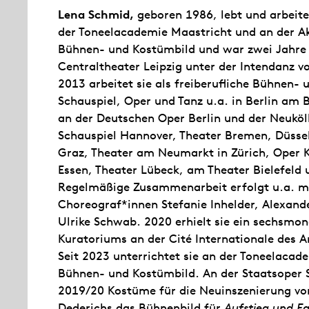
Lena Schmid,
geboren 1986, lebt und arbeitet
der Toneelacademie Maastricht und an der A
Bühnen- und Kostümbild und war zwei Jahre 
Centraltheater Leipzig unter der Intendanz 
2013 arbeitet sie als freiberufliche Bühnen-
Schauspiel, Oper und Tanz u.a. in Berlin am 
an der Deutschen Oper Berlin und der Neuköl
Schauspiel Hannover, Theater Bremen, Düsse
Graz, Theater am Neumarkt in Zürich, Oper K
Essen, Theater Lübeck, am Theater Bielefeld
Regelmäßige Zusammenarbeit erfolgt u.a. mi
Choreograf*innen Stefanie Inhelder, Alexand
Ulrike Schwab. 2020 erhielt sie ein sechsmo
Kuratoriums an der Cité Internationale des A
Seit 2023 unterrichtet sie an der Toneelacad
Bühnen- und Kostümbild. An der Staatsoper 
2019/20 Kostüme für die Neuinszenierung v
Dederichs das Bühnenbild für
Aufstieg und F