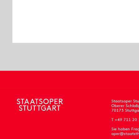
Staatsoper Stu
Oberer Schloß
70173 Stuttga
T +49 711 20
Sie haben Fra
oper@staatsth