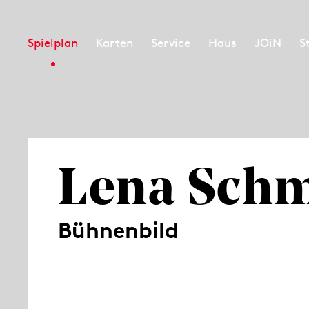
Spielplan
Karten
Service
Haus
JOiN
S
Lena Sch
Bühnenbild