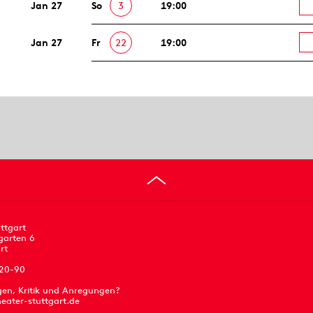
Jan 27
So
3
19:00
Jan 27
Fr
22
19:00
ttgart
garten 6
rt
 20-90
gen, Kritik und Anregungen?
eater-stuttgart.de