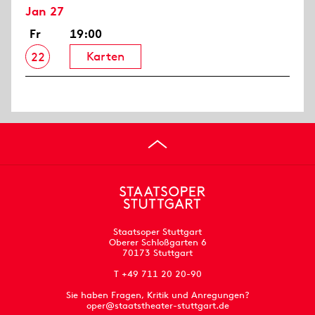
Jan 27
Fr
19:00
Karten
22
Staatsoper Stuttgart
Oberer Schloßgarten 6
70173 Stuttgart
T +49 711 20 20-90
Sie haben Fragen, Kritik und Anregungen?
oper@staatstheater-stuttgart.de