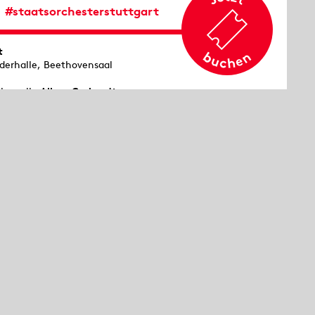
#staatsorchesterstuttgart
t
ederhalle, Beethovensaal
oloncello
Alban Gerhardt
sikalische Leitung
Markus Stenz
aatsorchester Stuttgart
 Minuten vor Beginn findet eine Einführung im
chersaal statt.
 Sonntag
st Workshop, dann Konzert: Nach einer
ielerischen und musikalischen Einführung
leben Kinder zwischen 4 und 10 Jahren
n zweiten Teil des Sinfoniekonzerts. Eine Anmeldung
 Voraus ist nicht notwendig. Sie finden unsere
sprechpersonen vor Ort.