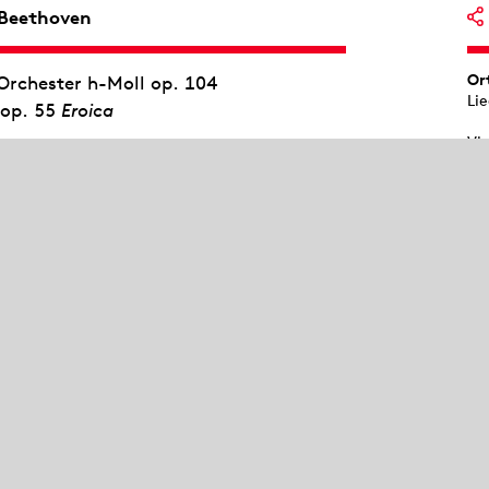
 Beethoven
Or
Orchester h-Moll op. 104
Li
 op. 55
Eroica
Vi
thoven die Gattung der Sinfonie. Ihre
Mu
St
Umgang mit der Form sprengten den
ruck der Französischen Revolution,
45
naparte widmen. Als dieser sich jedoch
Sil
send vor Wut das Titelblatt. Die
Am
reiheitlichen Idealen, denen er mit
Er
zte. Unter der Leitung von Markus
sp
er
onín Dvořák. Eigentlich stand der
de
strument skeptisch gegenüber. Dass er
im
her Schönheit komponierte, lag an dem
An
schen Kollegen Victor Herbert, den er
engelernt hatte. In Amerika erreichte