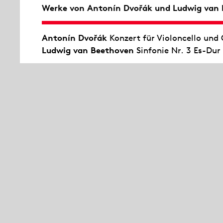
Werke von Antonín Dvořák und Ludwig van
Antonín Dvořák
Konzert für Violoncello und 
Ludwig van Beethoven
Sinfonie Nr. 3 Es-Dur
Mit der
Eroica
revolutionierte Ludwig van Bee
Dimensionen und Beethovens eigenwilliger 
üblichen Rahmen. Entstanden unter dem Eind
wollte Beethoven seine Sinfonie Napoleon Bo
selbst zum Kaiser gekrönt hatte, zerriss er ra
Selbstkrönung empfand er als Verrat an den f
seiner
Eroica
ein eindrucksvolles Denkmal set
Stenz erklingt auch das Cellokonzert von Ant
tschechische Komponist dem tiefen Streichin
dann ein solches Meisterwerk von romantisc
inspirierenden Cellokonzert seines amerikani
während seines Aufenthalts in New York kenn