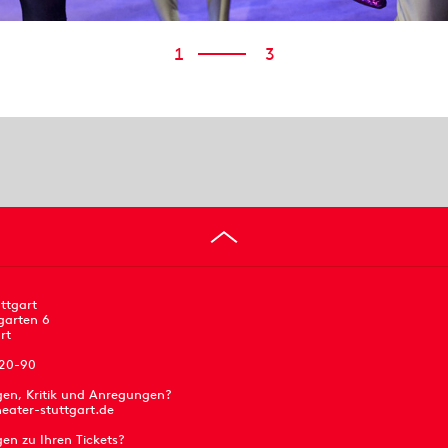
1
3
ttgart
garten 6
rt
 20-90
gen, Kritik und Anregungen?
eater-stuttgart.de
en zu Ihren Tickets?