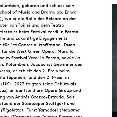
Kolumbien, geboren und schloss sein
School of Music and Drama ab. Er war
, wo er die Rolle des Belcore an der
ter von Tbilisi und dem Teatro
ierte er beim Festival Verdi in Parma
elle und zukünftige Engagements
e für
Les Contes d'Hoffmann
,
Tosca
 für die West Green Opera, Marullo
beim Festival Verdi in Parma, sowie
La
ín, Kolumbien. Jacobo ist Gewinner des
bs, er erhielt den 2. Preis beim
ño (Spanien) und den 2. Preis im
 (UK). 2023 folgten seine Debüts als
uez) an der Northern Opera Group und
ung von Andrés Orozco-Estrada. Seit
tudio der Staatsoper Stuttgart und
o
(Rigoletto),
Fürst Yamadori
(Madama
rales
(Carmen)
und Zweiter Kommissar