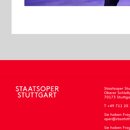
Staatsoper Stu
Oberer Schloß
70173 Stuttga
T +49 711 20
Sie haben Fra
oper@staatsth
Sie haben Frag