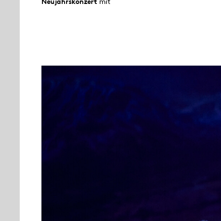
Neujahrs­konzert
mit