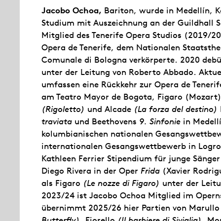
Jacobo Ochoa,
Bariton, wurde in Medellín, 
Studium mit Auszeichnung an der Guildhall 
Mitglied des Tenerife Opera Studios (2019/20)
Opera de Tenerife, dem Nationalen Staatsthea
Comunale di Bologna verkörperte. 2020 debüt
unter der Leitung von Roberto Abbado. Aktu
umfassen eine Rückkehr zur Opera de Tenerif
am Teatro Mayor de Bogota, Figaro (Mozart)
(Rigoletto)
und Alcade
(La forza del destino)
traviata
und Beethovens
9. Sinfonie
in Medell
kolumbianischen nationalen Gesangswettbewer
internationalen Gesangswettbewerb in Logro
Kathleen Ferrier Stipendium für junge Sänger
Diego Rivera in der Oper
Frida
(Xavier Rodrig
als Figaro
(Le nozze di Figaro)
unter der Leit
2023/24 ist Jacobo Ochoa Mitglied im Operns
übernimmt 2025/26 hier Partien von Marull
Butterfly)
, Fiorello
(Il barbiere di Siviglia)
, Mo