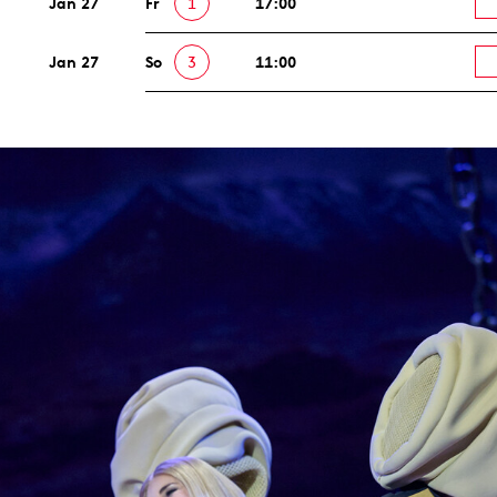
Jan 27
Fr
1
17:00
Jan 27
So
3
11:00