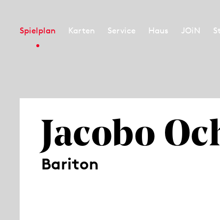
Spielplan
Karten
Service
Haus
JOiN
S
Jacobo Oc
Bariton