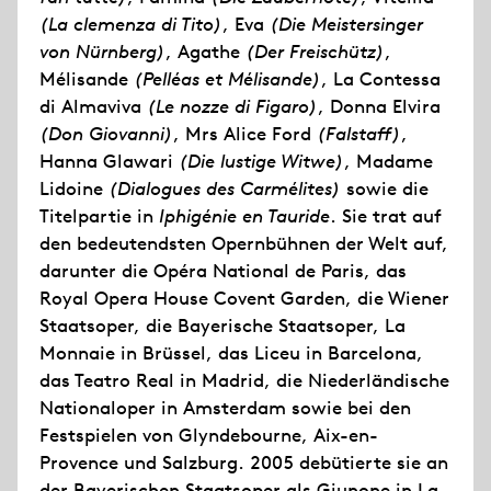
(La clemenza di Tito)
, Eva
(Die Meistersinger
von Nürnberg)
, Agathe
(Der Freischütz)
,
Mélisande
(Pelléas et Mélisande)
, La Contessa
di Almaviva
(Le nozze di Figaro)
, Donna Elvira
(Don Giovanni)
, Mrs Alice Ford
(Falstaff)
,
Hanna Glawari
(Die lustige Witwe)
, Madame
Lidoine
(Dialogues des Carmélites)
sowie die
Titelpartie in
Iphigénie en Tauride
. Sie trat auf
den bedeutendsten Opernbühnen der Welt auf,
darunter die Opéra National de Paris, das
Royal Opera House Covent Garden, die Wiener
Staatsoper, die Bayerische Staatsoper, La
Monnaie in Brüssel, das Liceu in Barcelona,
das Teatro Real in Madrid, die Niederländische
Nationaloper in Amsterdam sowie bei den
Festspielen von Glyndebourne, Aix-en-
Provence und Salzburg. 2005 debütierte sie an
der Bayerischen Staatsoper als Giunone in La