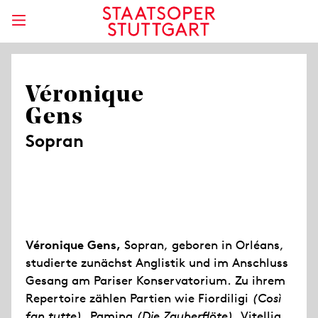
Véronique
Gens
Sopran
Véronique Gens,
Sopran, geboren in Orléans,
studierte zunächst Anglistik und im Anschluss
Gesang am Pariser Konservatorium. Zu ihrem
Repertoire zählen Partien wie Fiordiligi
(Così
fan tutte)
, Pamina
(Die Zauberflöte)
, Vitellia