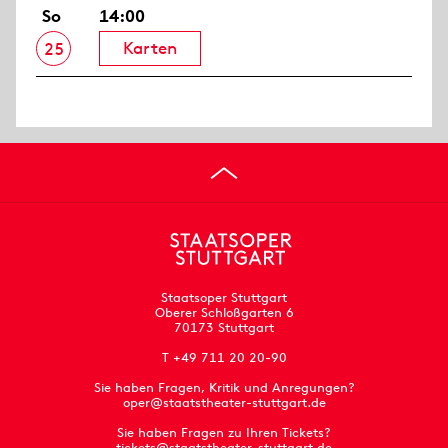
So
14:00
Karten
25
Staatsoper Stuttgart
Oberer Schloßgarten 6
70173 Stuttgart
T +49 711 20 20-90
Sie haben Fragen, Kritik und Anregungen?
oper@staatstheater-stuttgart.de
Sie haben Fragen zu Ihren Tickets?
tickets@staatstheater-stuttgart.de