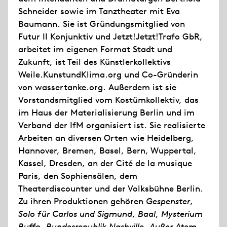
Schneider sowie im Tanztheater mit Eva
Baumann. Sie ist Gründungsmitglied von
Futur II Konjunktiv und Jetzt!Jetzt!Trafo GbR,
arbeitet im eigenen Format Stadt und
Zukunft, ist Teil des Künstlerkollektivs
Weile.KunstundKlima.org und Co-Gründerin
von wassertanke.org. Außerdem ist sie
Vorstandsmitglied vom Kostümkollektiv, das
im Haus der Materialisierung Berlin und im
Verband der IfM organisiert ist. Sie realisierte
Arbeiten an diversen Orten wie Heidelberg,
Hannover, Bremen, Basel, Bern, Wuppertal,
Kassel, Dresden, an der Cité de la musique
Paris, den Sophiensälen, dem
Theaterdiscounter und der Volksbühne Berlin.
Zu ihren Produktionen gehören
Gespenster
,
Solo für Carlos und Sigmund
,
Baal
,
Mysterium
Buffo
,
Bundesrepublik Nashville
,
Außer Atem
,