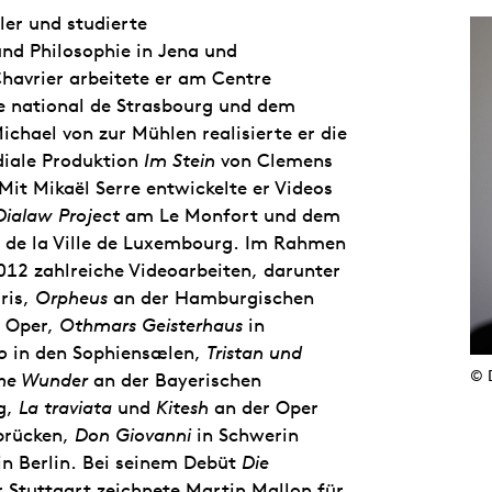
ler und studierte
nd Philosophie in Jena und
havrier arbeitete er am Centre
e national de Strasbourg und dem
ichael von zur Mühlen realisierte er die
diale Produktion
Im Stein
von Clemens
Mit Mikaël Serre entwickelte er Videos
Dialaw Project
am Le Monfort und dem
re de la Ville de Luxembourg. Im Rahmen
2 zahlreiche Videoarbeiten, darunter
ris,
Orpheus
an der Hamburgischen
r Oper,
Othmars Geisterhaus
in
o
in den Sophiensælen,
Tristan und
© 
ine Wunder
an der Bayerischen
g,
La traviata
und
Kitesh
an der Oper
brücken,
Don Giovanni
in Schwerin
n Berlin. Bei seinem Debüt
Die
r Stuttgart zeichnete Martin Mallon für