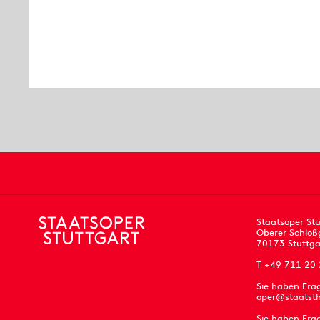
Staatsoper Stu
Oberer Schloß
70173 Stuttga
T +49 711 20
Sie haben Fra
oper@staatsth
Sie haben Frag