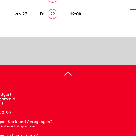
Jan 27
Fr
22
19:00
ttgart
garten 6
rt
 20-90
gen, Kritik und Anregungen?
eater-stuttgart.de
en zu Ihren Tickets?