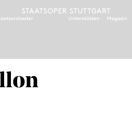
Unterstützen
Magazin
taatsorchester
llon