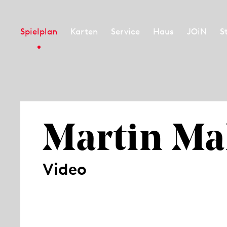
Spielplan
Karten
Service
Haus
JOiN
S
Martin Ma
Video