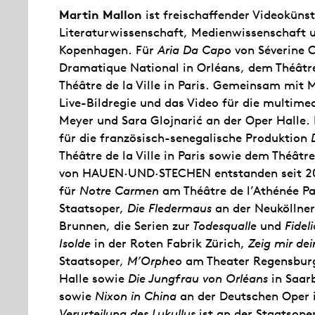
Martin Mallon
ist freischaffender Videokünst
Literaturwissenschaft, Medienwissenschaft u
Kopenhagen. Für
Aria Da Capo
von Séverine C
Dramatique National in Orléans, dem Théâtr
Théâtre de la Ville in Paris. Gemeinsam mit M
Live-Bildregie und das Video für die multime
Meyer und Sara Glojnarić an der Oper Halle. 
für die französisch-senegalische Produktion
Théâtre de la Ville in Paris sowie dem Théât
von HAUEN·UND·STECHEN entstanden seit 201
für
Notre Carmen
am Théâtre de l’Athénée Pa
Staatsoper,
Die Fledermaus
an der Neuköllne
Brunnen, die Serien zur
Todesqualle
und
Fideli
Isolde
in der Roten Fabrik Zürich,
Zeig mir de
Staatsoper,
M’Orpheo
am Theater Regensbur
Halle sowie
Die Jungfrau von Orléans
in Saar
sowie
Nixon in China
an der Deutschen Oper i
Verurteilung des Lukullus
ist an der Staatsope