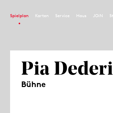
Spielplan
Karten
Service
Haus
JOiN
S
Pia Deder
Bühne