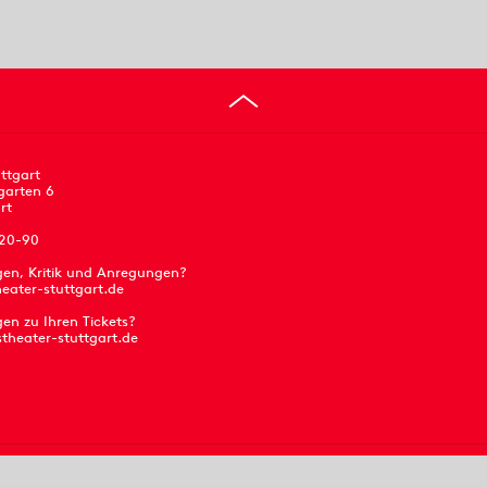
ttgart
garten 6
rt
 20-90
gen, Kritik und Anregungen?
eater-stuttgart.de
en zu Ihren Tickets?
stheater-stuttgart.de
Presse
Jobs
Barrierefreiheit