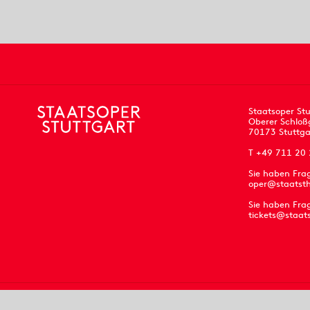
Staatsoper Stu
Oberer Schloß
70173 Stuttga
T +49 711 20
Sie haben Fra
oper@staatsth
Sie haben Frag
tickets@staat
Impressum
Datenschutz
AGB
Kontakt