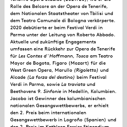
Rolle des Belcore an der Opera de Tenerife,
dem Nationalen Staatstheater von Tbilisi und
dem Teatro Comunale di Bologna verkörperte.
2020 debütierte er beim Festival Verdi in
Parma unter der Leitung von Roberto Abbado.
Aktuelle und zukünftige Engagements
umfassen eine Rückkehr zur Opera de Tenerife
für
Les Contes d'Hoffmann
,
Tosca
am Teatro
Mayor de Bogota, Figaro (Mozart) für die
West Green Opera, Marullo
(Rigoletto)
und
Alcade
(La forza del destino)
beim Festival
Verdi in Parma, sowie
La traviata
und
Beethovens
9. Sinfonie
in Medellín, Kolumbien.
Jacobo ist Gewinner des kolumbianischen
nationalen Gesangswettbewerbs, er erhielt
den 2. Preis beim internationalen
Gesangswettbewerb in Logroño (Spanien) und
den 2. Preis im Kathleen Ferrier Stipendium