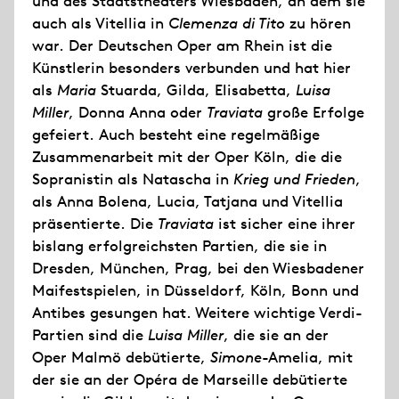
und des Staatstheaters Wiesbaden, an dem sie
auch als Vitellia in
Clemenza di Tito
zu hören
war. Der Deutschen Oper am Rhein ist die
Künstlerin besonders verbunden und hat hier
als
Maria
Stuarda, Gilda, Elisabetta,
Luisa
Miller
, Donna Anna oder
Traviata
große Erfolge
gefeiert. Auch besteht eine regelmäßige
Zusammenarbeit mit der Oper Köln, die die
Sopranistin als Natascha in
Krieg und Frieden
,
als Anna Bolena, Lucia, Tatjana und Vitellia
präsentierte. Die
Traviata
ist sicher eine ihrer
bislang erfolgreichsten Partien, die sie in
Dresden, München, Prag, bei den Wiesbadener
Maifestspielen, in Düsseldorf, Köln, Bonn und
Antibes gesungen hat. Weitere wichtige Verdi-
Partien sind die
Luisa Miller
, die sie an der
Oper Malmö debütierte,
Simone
-Amelia, mit
der sie an der Opéra de Marseille debütierte