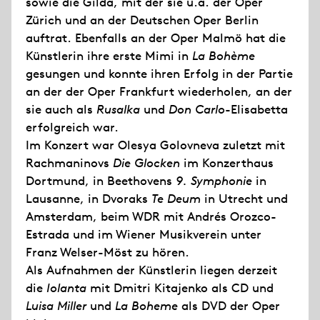
sowie die Gilda, mit der sie u.a. der Oper
Zürich und an der Deutschen Oper Berlin
auftrat. Ebenfalls an der Oper Malmö hat die
Künstlerin ihre erste Mimi in
La Bohème
gesungen und konnte ihren Erfolg in der Partie
an der der Oper Frankfurt wiederholen, an der
sie auch als
Rusalka
und
Don Carlo
-Elisabetta
erfolgreich war.
Im Konzert war Olesya Golovneva zuletzt mit
Rachmaninovs
Die Glocken
im Konzerthaus
Dortmund, in Beethovens
9. Symphonie
in
Lausanne, in Dvoraks
Te Deum
in Utrecht und
Amsterdam, beim WDR mit Andrés Orozco-
Estrada und im Wiener Musikverein unter
Franz Welser-Möst zu hören.
Als Aufnahmen der Künstlerin liegen derzeit
die
Iolanta
mit Dmitri Kitajenko als CD und
Luisa Miller
und
La Boheme
als DVD der Oper