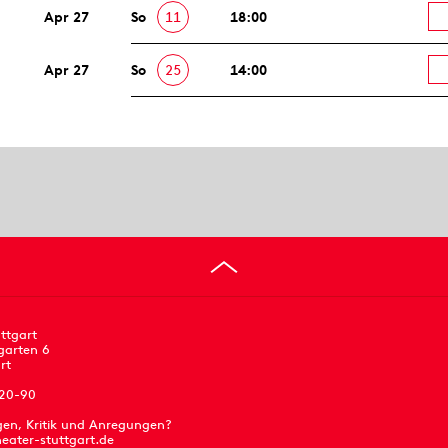
Apr 27
So
11
18:00
Apr 27
So
25
14:00
ttgart
garten 6
rt
 20-90
gen, Kritik und Anregungen?
eater-stuttgart.de