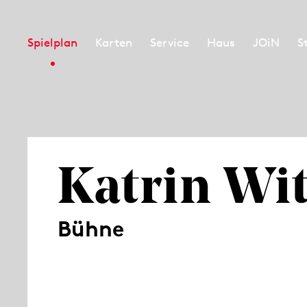
Spielplan
Karten
Service
Haus
JOiN
S
Katrin Wit
Bühne