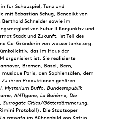
n für Schauspiel, Tanz und
ie mit Sebastian Schug, Benedikt von
 Berthold Schneider sowie im
ngsmitglied von Futur II Konjunktiv und
rmat Stadt und Zukunft, ist Teil des
und Co-Gründerin von wassertanke.org.
ümkollektiv, das im Haus der
 organisiert ist. Sie realisierte
Hannover, Bremen, Basel, Bern,
la musique Paris, den Sophiensälen, dem
. Zu ihren Produktionen gehören
l
,
Mysterium Buffo
,
Bundesrepublik
tome
,
ANTIgone
,
La Bohème
,
Die
,
Surrogate Cities/Götterdämmerung
,
imini Protokoll). Die Staatsoper
La traviata
im Bühnenbild von Katrin