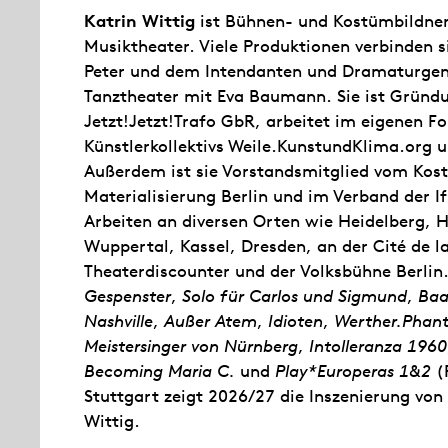
Katrin Wittig
ist Bühnen- und Kostümbildneri
Musiktheater. Viele Produktionen verbinden s
Peter und dem Intendanten und Dramaturgen
Tanztheater mit Eva Baumann. Sie ist Gründu
Jetzt!Jetzt!Trafo GbR, arbeitet im eigenen Fo
Künstlerkollektivs Weile.KunstundKlima.org 
Außerdem ist sie Vorstandsmitglied vom Kost
Materialisierung Berlin und im Verband der IfM
Arbeiten an diversen Orten wie Heidelberg, 
Wuppertal, Kassel, Dresden, an der Cité de 
Theaterdiscounter und der Volksbühne Berlin
Gespenster
,
Solo für Carlos und Sigmund
,
Baa
Nashville
,
Außer Atem
,
Idioten
,
Werther.Phan
Meistersinger von Nürnberg
,
Intolleranza 1960
Becoming Maria C.
und
Play*Europeras 1&2
(R
Stuttgart zeigt 2026/27 die Inszenierung von
Wittig.