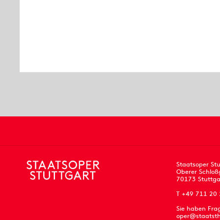
Staatsoper Stu
Oberer Schloß
70173 Stuttga
T +49 711 20
Sie haben Fra
oper@staatsth