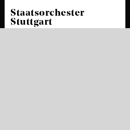
Staatsorchester
Stuttgart
Das Staatsorchester Stuttgart ist das
Hausorchester und Herzstück der
Staatstheater Stuttgart und feierte in der
Saison 2017/18 sein 425-jähriges Bestehen.
Damit gehört es neben den Theaterorchestern
in Dresden, München und Kassel zu den
ältesten der Welt. In mehr als 230 Opern- und
Ballettvorstellungen sorgt es im Littmannbau