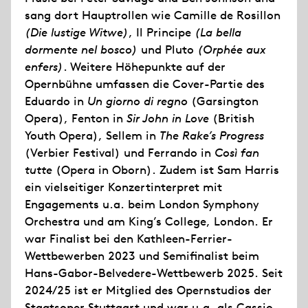
sang dort Hauptrollen wie Camille de Rosillon
(Die lustige Witwe)
, Il Principe
(La bella
dormente nel bosco)
und Pluto
(Orphée aux
enfers)
. Weitere Höhepunkte auf der
Opernbühne umfassen die Cover-Partie des
Eduardo in
Un giorno di regno
(Garsington
Opera), Fenton in
Sir John in Love
(British
Youth Opera), Sellem in
The Rake’s Progress
(Verbier Festival) und Ferrando in
Così fan
tutte
(Opera in Oborn). Zudem ist Sam Harris
ein vielseitiger Konzertinterpret mit
Engagements u.a. beim London Symphony
Orchestra und am King’s College, London. Er
war Finalist bei den Kathleen-Ferrier-
Wettbewerben 2023 und Semifinalist beim
Hans-Gabor-Belvedere-Wettbewerb 2025. Seit
2024/25 ist er Mitglied des Opernstudios der
Staatsoper Stuttgart und war u.a. als Cassio