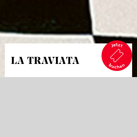
LA TRAVIATA
von Giuseppe Verdi
Melodramma in drei Akten
Libretto von Francesco Maria Piave
Uraufführung 1853 in Venedig