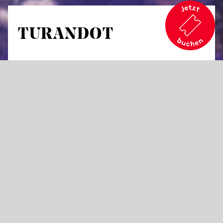
TURANDOT
von Giacomo Puccini
Dramma lirico in drei Akten
Libretto von Giuseppe Adami und Renato Simoni nach
Carlo Gozzi
in italienischer Sprache mit deutschen und englischen
Übertiteln
„All’alba vincerò – bei Sonnenaufgang werde
ich gewinnen“, schmettert der unbekannte
Prinz der Stadt entgegen und ist damit einer