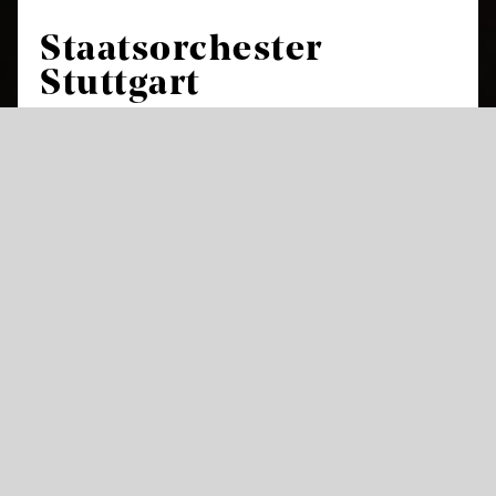
Staatsorchester
Stuttgart
Das Staatsorchester Stuttgart ist das
Hausorchester und Herzstück der
Staatstheater Stuttgart und feierte in der
Saison 2017/18 sein 425-jähriges Bestehen.
Damit gehört es neben den Theaterorchestern
in Dresden, München und Kassel zu den
ältesten der Welt. In mehr als 230 Opern- und
Ballettvorstellungen sorgt es im Littmannbau