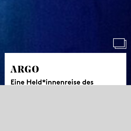
ARGO
Eine Held*innenreise des
inklusiven Spielclubs im JOiN
Du träumst gerne, du möchtest Abenteuer, du
willst einfach mal weg und die Realität hinter