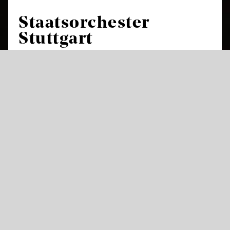
Staatsorchester
Stuttgart
Das Staatsorchester Stuttgart ist das
Hausorchester und Herzstück der
Staatstheater Stuttgart und feierte in der
Saison 2017/18 sein 425-jähriges Bestehen.
Damit gehört es neben den Theaterorchestern
in Dresden, München und Kassel zu den
ältesten der Welt. In mehr als 230 Opern- und
Ballettvorstellungen sorgt es im Littmannbau