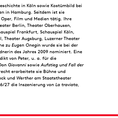
eschichte in Köln sowie Kostümbild bei
en in Hamburg. Seitdem ist sie
, Oper, Film und Medien tätig. Ihre
heater Berlin, Theater Oberhausen,
auspiel Frankfurt, Schauspiel Köln,
, Theater Augsburg, Luzerner Theater
üme zu
Eugen Onegin
wurde sie bei der
dnerin des Jahres 2009 nominiert. Eine
kt von Peter, u. a. für die
Don Giovanni
sowie
Aufstieg und Fall der
precht erarbeitete sie Bühne und
eck und
Werther
am Staatstheater
26/27 die Inszenierung von
La traviata
,