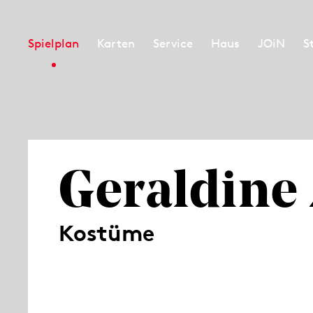
Spielplan
Karten
Service
Haus
JOiN
S
Geraldine
Kostüme