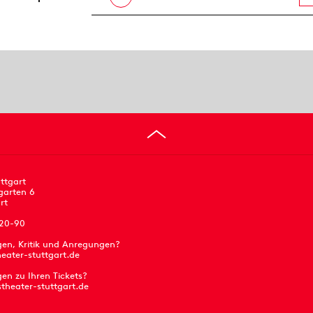
ttgart
garten 6
rt
 20-90
gen, Kritik und Anregungen?
eater-stuttgart.de
en zu Ihren Tickets?
stheater-stuttgart.de