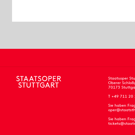
Staatsoper Stu
Oberer Schloß
70173 Stuttga
T +49 711 20
Sie haben Fra
oper@staatsth
Sie haben Frag
tickets@staat