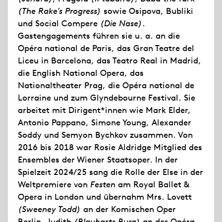
(The Rake’s Progress)
sowie Osipova, Bubliki
und Social Compere
(Die Nase)
.
Gastengagements führen sie u. a. an die
Opéra national de Paris, das Gran Teatre del
Liceu in Barcelona, das Teatro Real in Madrid,
die English National Opera, das
Nationaltheater Prag, die Opéra national de
Lorraine und zum Glyndebourne Festival. Sie
arbeitet mit Dirigent*innen wie Mark Elder,
Antonio Pappano, Simone Young, Alexander
Soddy und Semyon Bychkov zusammen. Von
2016 bis 2018 war Rosie Aldridge Mitglied des
Ensembles der Wiener Staatsoper. In der
Spielzeit 2024/25 sang die Rolle der Else in der
Weltpremiere von
Festen
am Royal Ballet &
Opera in London und übernahm Mrs. Lovett
(Sweeney Todd)
an der Komischen Oper
Berlin, Judith
(Blaubarts Burg)
an der Opéra