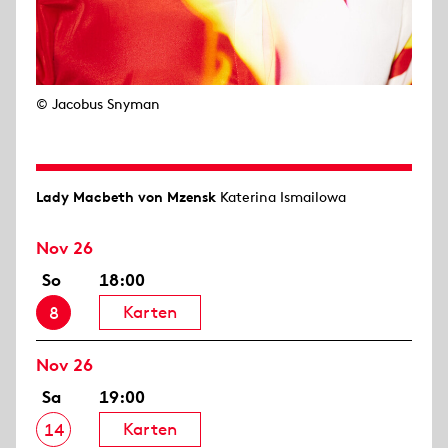
© Jacobus Snyman
Lady Macbeth von Mzensk
Katerina Ismailowa
Nov 26
So
18:00
Karten
8
Nov 26
Sa
19:00
Karten
14