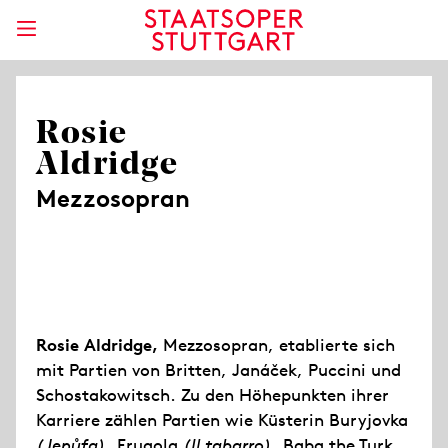
Rosie
Aldridge
Mezzosopran
Rosie Aldridge,
Mezzosopran, etablierte sich
mit Partien von Britten, Janáček, Puccini und
Schostakowitsch. Zu den Höhepunkten ihrer
Karriere zählen Partien wie Küsterin Buryjovka
(Jenůfa)
, Frugola
(Il tabarro)
, Baba the Turk