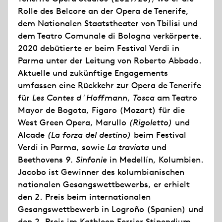
Rolle des Belcore an der Opera de Tenerife,
dem Nationalen Staatstheater von Tbilisi und
dem Teatro Comunale di Bologna verkörperte.
2020 debütierte er beim Festival Verdi in
Parma unter der Leitung von Roberto Abbado.
Aktuelle und zukünftige Engagements
umfassen eine Rückkehr zur Opera de Tenerife
für
Les Contes d'Hoffmann
,
Tosca
am Teatro
Mayor de Bogota, Figaro (Mozart) für die
West Green Opera, Marullo
(Rigoletto)
und
Alcade
(La forza del destino)
beim Festival
Verdi in Parma, sowie
La traviata
und
Beethovens
9. Sinfonie
in Medellín, Kolumbien.
Jacobo ist Gewinner des kolumbianischen
nationalen Gesangswettbewerbs, er erhielt
den 2. Preis beim internationalen
Gesangswettbewerb in Logroño (Spanien) und
den 2. Preis im Kathleen Ferrier Stipendium