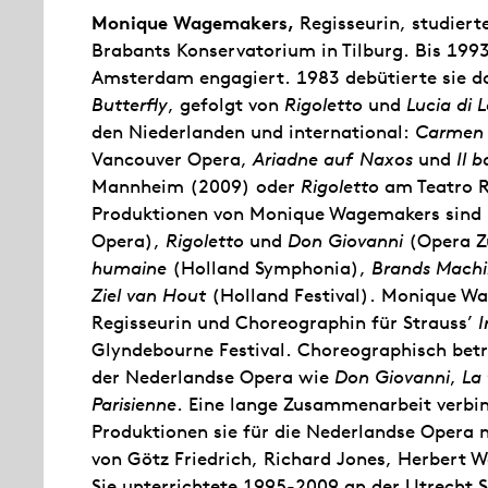
Monique Wagemakers,
Regisseurin, studier
Brabants Konservatorium in Tilburg. Bis 199
Amsterdam engagiert. 1983 debütierte sie do
Butterfly
, gefolgt von
Rigoletto
und
Lucia di
den Niederlanden und international:
Carmen
Vancouver Opera,
Ariadne auf Naxos
und
Il b
Mannheim (2009) oder
Rigoletto
am Teatro R
Produktionen von Monique Wagemakers sind
Opera),
Rigoletto
und
Don Giovanni
(Opera Z
humaine
(Holland Symphonia),
Brands Machi
Ziel van Hout
(Holland Festival). Monique W
Regisseurin und Choreographin für Strauss’
I
Glyndebourne Festival. Choreographisch bet
der Nederlandse Opera wie
Don Giovanni
,
La 
Parisienne
. Eine lange Zusammenarbeit verbin
Produktionen sie für die Nederlandse Opera 
von Götz Friedrich, Richard Jones, Herbert W
Sie unterrichtete 1995-2009 an der Utrecht S