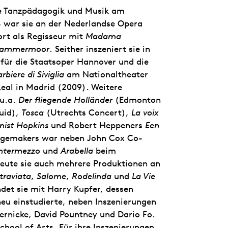
te Tanzpädagogik und Musik am
3 war sie an der Nederlandse Opera
rt als Regisseur mit
Madama
 Lammermoor
. Seither inszeniert sie in
für die Staatsoper Hannover und die
arbiere di Siviglia
am Nationaltheater
eal in Madrid (2009). Weitere
 u.a.
Der fliegende Holländer
(Edmonton
uid),
Tosca
(Utrechts Concert),
La voix
nist Hopkins
und Robert Heppeners
Een
agemakers war neben John Cox Co-
ntermezzo
und
Arabella
beim
reute sie auch mehrere Produktionen an
traviata
,
Salome
,
Rodelinda
und
La Vie
det sie mit Harry Kupfer, dessen
neu einstudierte, neben Inszenierungen
ernicke, David Pountney und Dario Fo.
chool of Arts. Für ihre Inszenierungen