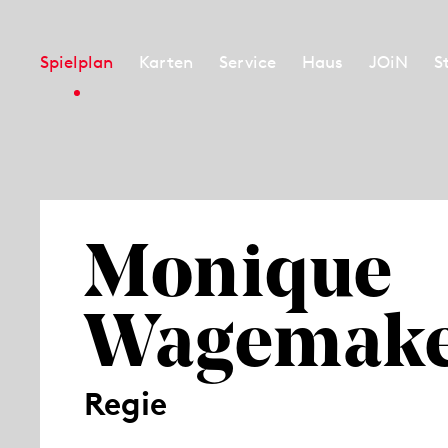
Spielplan
Karten
Service
Haus
JOiN
S
Monique
Wagemake
Regie