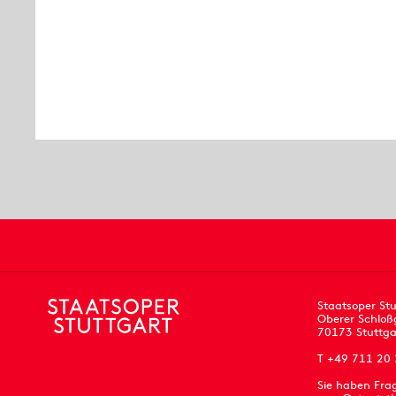
Staatsoper Stu
Oberer Schloß
70173 Stuttga
T +49 711 20
Sie haben Fra