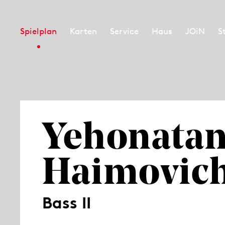
Spielplan
Karten
Service
Haus
JOiN
S
Yehonata
Haimovic
Bass II