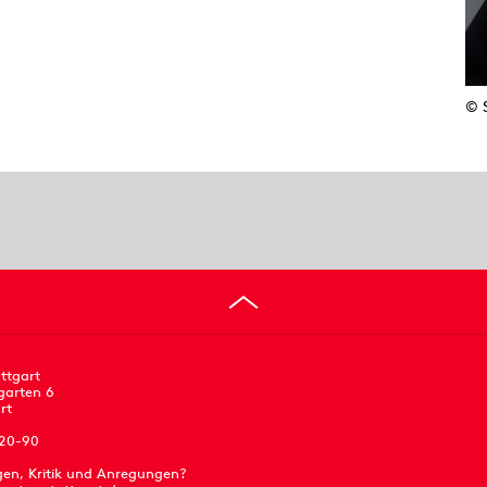
© 
ttgart
garten 6
rt
 20-90
gen, Kritik und Anregungen?