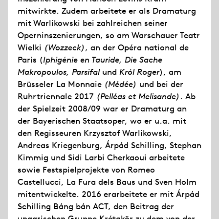
mitwirkte. Zudem arbeitete er als Dramaturg
mit Warlikowski bei zahlreichen seiner
Operninszenierungen, so am Warschauer Teatr
Wielki
(Wozzeck)
, an der Opéra national de
Paris (
Iphigénie en Tauride, Die Sache
Makropoulos, Parsifal
und
Król Roger
), am
Brüsseler La Monnaie
(Médée)
und bei der
Ruhrtriennale 2017
(Pelléas et Melisande)
. Ab
der Spielzeit 2008/09 war er Dramaturg an
der Bayerischen Staatsoper, wo er u.a. mit
den Regisseuren Krzysztof Warlikowski,
Andreas Kriegenburg, Árpád Schilling, Stephan
Kimmig und Sidi Larbi Cherkaoui arbeitete
sowie Festspielprojekte von Romeo
Castellucci, La Fura dels Baus und Sven Holm
mitentwickelte. 2016 erarbeitete er mit Árpád
Schilling Báng bán ACT, den Beitrag der
ungarischen Gruppe Krétakör zu dem von der