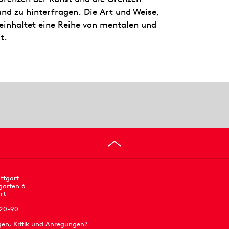
und zu hinterfragen. Die Art und Weise,
beinhaltet eine Reihe von mentalen und
t.
ttgart
garten 6
rt
 20-90
gen, Kritik und Anregungen?