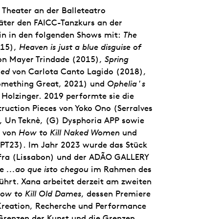
Theater an der Balleteatro
päter den FAICC-Tanzkurs an der
rin in den folgenden Shows mit:
The
015),
Heaven is just a blue disguise of
on Mayer Trindade (2015),
Spring
Red
von Carlota Canto Lagido (2018),
mething Great, 2021) und
Ophelia's
Holzinger. 2019 performte sie die
ruction Pieces von Yoko Ono (Serralves
, Un Teknè, (G) Dysphoria APP sowie
s von
How to Kill Naked Women
und
PT23). Im Jahr 2023 wurde das Stück
afra (Lissabon) und der ADÃO GALLERY
ce
...ao que isto chegou
im Rahmen des
führt. Xana arbeitet derzeit am zweiten
ow to Kill Old Dames
, dessen Premiere
s Kreation, Recherche und Performance
 Grenzen der Kunst und die Grenzen