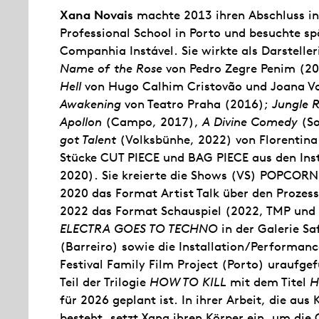
Xana Novais
machte 2013 ihren Abschluss in 
Professional School in Porto und besuchte s
Companhia Instável. Sie wirkte als Darstelle
Name of the Rose
von Pedro Zegre Penim (2
Hell
von Hugo Calhim Cristovão und Joana V
Awakening
von Teatro Praha (2016);
Jungle 
Apollon
(Campo, 2017),
A Divine Comedy
(So
got Talent
(Volksbünhe, 2022) von Florentina 
Stücke CUT PIECE und BAG PIECE aus den Inst
2020). Sie kreierte die Shows (VS) POPCORN
2020 das Format Artist Talk über den Prozes
2022 das Format Schauspiel (2022, TMP und 
ELECTRA GOES TO TECHNO
in der Galerie S
(Barreiro) sowie die Installation/Performan
Festival Family Film Project (Porto) uraufge
Teil der Trilogie
HOW TO KILL
mit dem Titel
H
für 2026 geplant ist. In ihrer Arbeit, die au
besteht, setzt Xana ihren Körper ein, um die