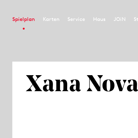
Spielplan
Karten
Service
Haus
JOiN
S
Xana Nova